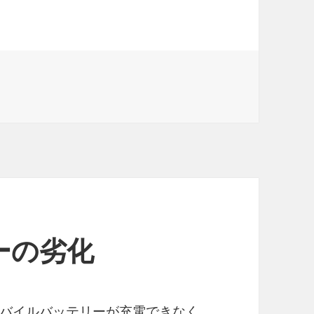
に
ーの劣化
バイルバッテリーが充電できなく