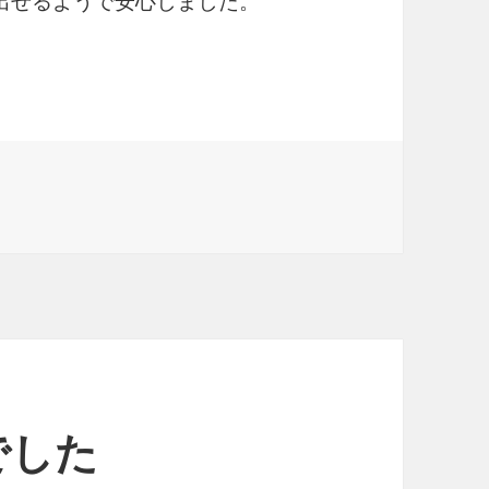
出せるようで安心しました。
 に
でした