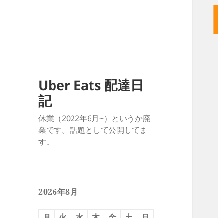
Uber Eats 配達日
記
休業（2022年6月~）というか廃
業です。話題として公開してま
す。
2026年8月
月
火
水
木
金
土
日