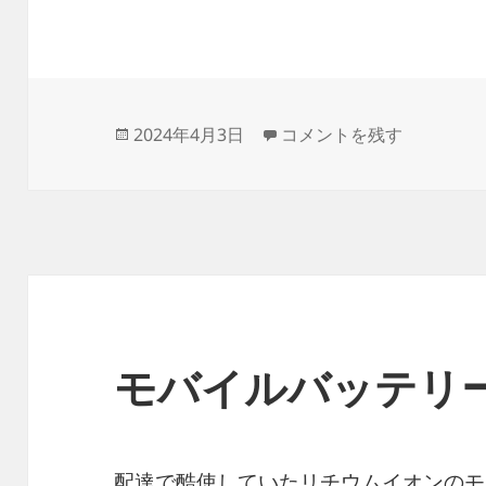
投
3PRとかエニキャリとか 
2024年4月3日
コメントを残す
稿
日:
モバイルバッテリ
配達で酷使していたリチウムイオンのモ