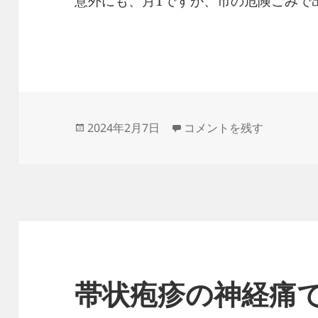
意外にも、月1ですが、市の危険ごみで
投
モバイルバッテリーの劣化
2024年2月7日
コメントを残す
稿
日:
帯状疱疹の神経痛