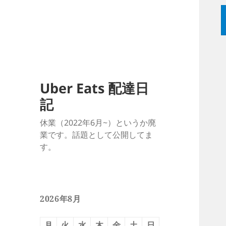
Uber Eats 配達日
記
休業（2022年6月~）というか廃
業です。話題として公開してま
す。
2026年8月
月
火
水
木
金
土
日