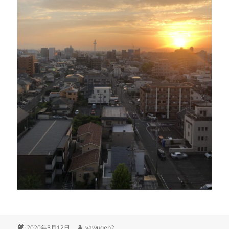
投
作
2020年5月12日
yawugen2