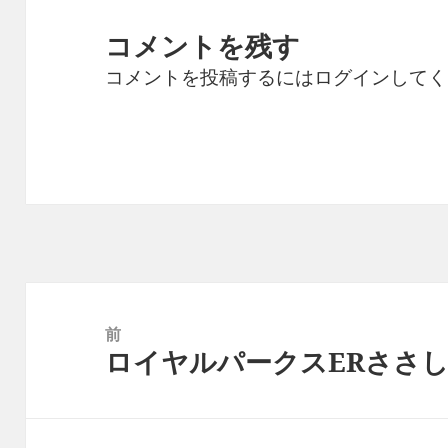
コメントを残す
コメントを投稿するには
ログイン
してく
投
稿
前
ロイヤルパークスERささ
ナ
前
ビ
の
ゲ
投