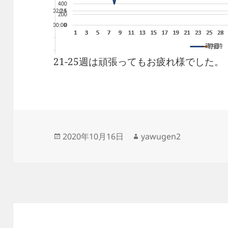
21-25週は頑張ってもお疲れ様でした。
投
作
2020年10月16日
yawugen2
稿
成
日:
者