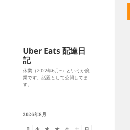
Uber Eats 配達日
記
休業（2022年6月~）というか廃
業です。話題として公開してま
す。
2026年8月
月
火
水
木
金
土
日