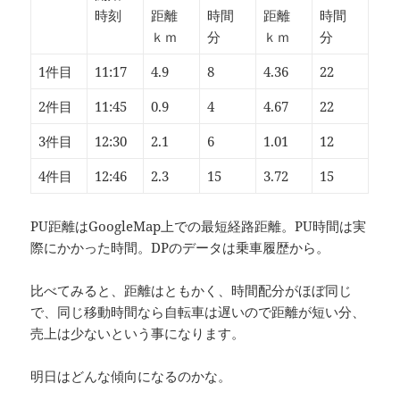
時刻
距離
時間
距離
時間
ｋｍ
分
ｋｍ
分
1件目
11:17
4.9
8
4.36
22
2件目
11:45
0.9
4
4.67
22
3件目
12:30
2.1
6
1.01
12
4件目
12:46
2.3
15
3.72
15
PU距離はGoogleMap上での最短経路距離。PU時間は実
際にかかった時間。DPのデータは乗車履歴から。
比べてみると、距離はともかく、時間配分がほぼ同じ
で、同じ移動時間なら自転車は遅いので距離が短い分、
売上は少ないという事になります。
明日はどんな傾向になるのかな。