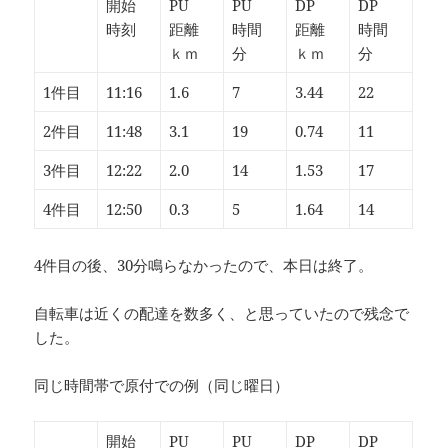
開始
PU
PU
DP
DP
時刻
距離
時間
距離
時間
ｋｍ
分
ｋｍ
分
1件目
11:16
1.6
7
3.44
22
2件目
11:48
3.1
19
0.74
11
3件目
12:22
2.0
14
1.53
17
4件目
12:50
0.3
5
1.64
14
4件目の後、30分鳴らなかったので、本日は終了。
自転車は近くの配達を数多く、と思っていたので残念で
した。
同じ時間帯で原付での例（同じ曜日）
開始
PU
PU
DP
DP