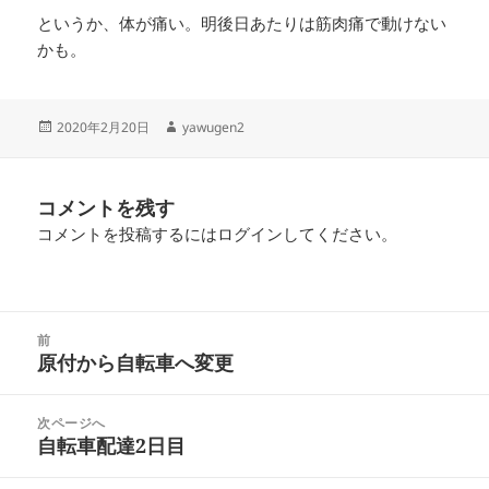
というか、体が痛い。明後日あたりは筋肉痛で動けない
かも。
投
作
2020年2月20日
yawugen2
稿
成
日:
者
コメントを残す
コメントを投稿するには
ログイン
してください。
投
前
稿
原付から自転車へ変更
前
ナ
の
ビ
投
次ページへ
ゲ
稿:
自転車配達2日目
次
ー
の
シ